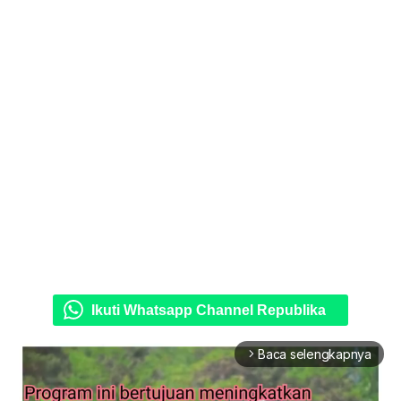
Ikuti Whatsapp Channel Republika
Baca selengkapnya
arrow_forward_ios