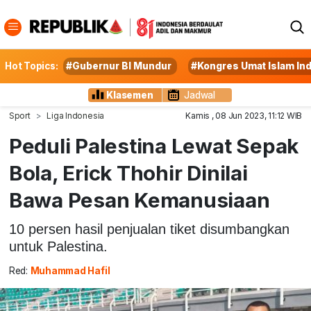
Hot Topics:
#Gubernur BI Mundur
#Kongres Umat Islam In
Klasemen
Jadwal
Sport
Liga Indonesia
Kamis , 08 Jun 2023, 11:12 WIB
Peduli Palestina Lewat Sepak
Bola, Erick Thohir Dinilai
Bawa Pesan Kemanusiaan
10 persen hasil penjualan tiket disumbangkan
untuk Palestina.
Red:
Muhammad Hafil