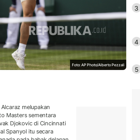
3
4
Foto: AP Photo/Alberto Pezzali
5
 Alcaraz melupakan
nto Masters sementara
k Djokovic di Cincinnati
al Spanyol itu secara
 Kanada pada babak delapan