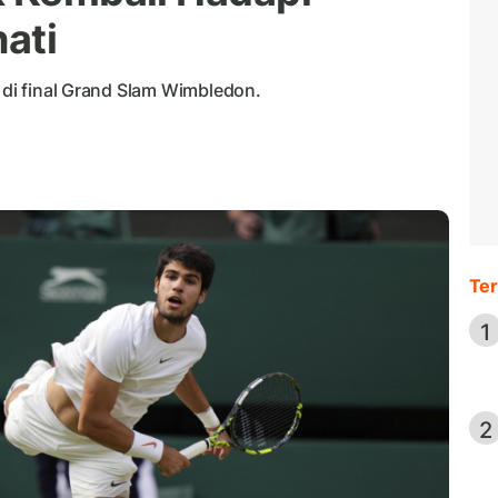
nati
u di final Grand Slam Wimbledon.
Ter
1
2