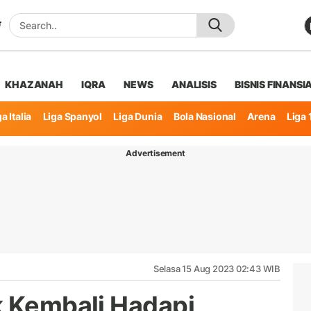
KHAZANAH
IQRA
NEWS
ANALISIS
BISNIS FINANSI
a Italia
Liga Spanyol
Liga Dunia
Bola Nasional
Arena
Liga 
Advertisement
Selasa 15 Aug 2023 02:43 WIB
k Kembali Hadapi