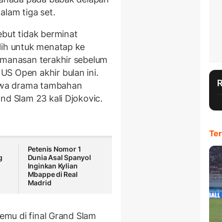
alam tiga set.
ebut tidak berminat
lih untuk menatap ke
emanasan terakhir sebelum
S Open akhir bulan ini.
awa drama tambahan
nd Slam 23 kali Djokovic.
Ter
Petenis Nomor 1
g
Dunia Asal Spanyol
Inginkan Kylian
Mbappe di Real
Madrid
temu di final Grand Slam