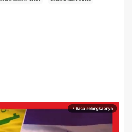
Baca selengkapnya
arrow_forward_ios