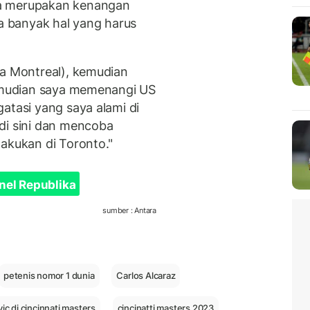
da merupakan kenangan
 banyak hal yang harus
ma Montreal), kemudian
kemudian saya memenangi US
atasi yang saya alami di
di sini dan mencoba
lakukan di Toronto."
nel Republika
sumber : Antara
petenis nomor 1 dunia
Carlos Alcaraz
ic di cincinnati masters
cincinatti masters 2023