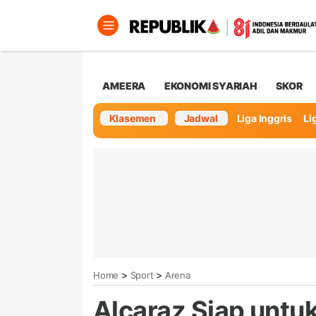
AMEERA
EKONOMI SYARIAH
SKOR
Klasemen
Jadwal
Liga Inggris
Lig
>
>
Home
Sport
Arena
Alcaraz Siap untu