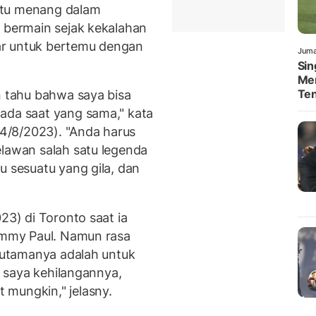
itu menang dalam
m bermain sejak kekalahan
abar untuk bertemu dengan
Juma
Sin
Men
Te
n tahu bahwa saya bisa
ada saat yang sama," kata
14/8/2023). "Anda harus
elawan salah satu legenda
u sesuatu yang gila, dan
23) di Toronto saat ia
Tommy Paul. Namun rasa
n utamanya adalah untuk
ka saya kehilangannya,
 mungkin," jelasny.