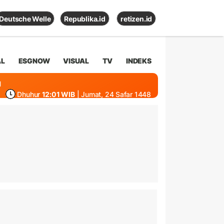
Deutsche Welle
Republika.id
retizen.id
AL
ESGNOW
VISUAL
TV
INDEKS
1
Dhuhur
12:01 WIB
| Jumat, 24 Safar 1448