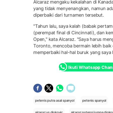
Alcaraz mengaku kekalahan di Kana
yang tidak menyenangkan, namun ada
diperbaiki dari turnamen tersebut.
"Tahun lalu, saya kalah (babak perta
(perempat final di Cincinnati), dan 
Open," kata Alcaraz. "Saya harus meng
Toronto, mencoba bermain lebih baik 
memperbaiki hal-hal buruk yang saya 
Ikuti Whatsapp Chan
petenis putra asal spanyol
petenis spanyol
alcaraz vs djokovic
alcaraz potensi jumpa djokov