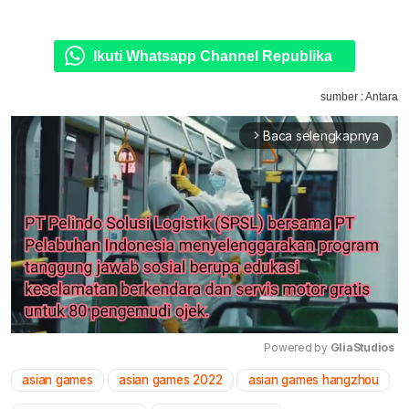
Ikuti Whatsapp Channel Republika
sumber : Antara
Baca selengkapnya
arrow_forward_ios
Powered by 
GliaStudios
asian games
asian games 2022
asian games hangzhou
Mute