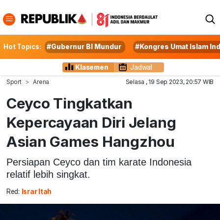
Hot Topics:
#Gubernur BI Mundur
#Kongres Umat Islam In
Klasemen
Jadwal
Sport
Arena
Selasa , 19 Sep 2023, 20:57 WIB
Ceyco Tingkatkan
Kepercayaan Diri Jelang
Asian Games Hangzhou
Persiapan Ceyco dan tim karate Indonesia
relatif lebih singkat.
Red:
Israr Itah