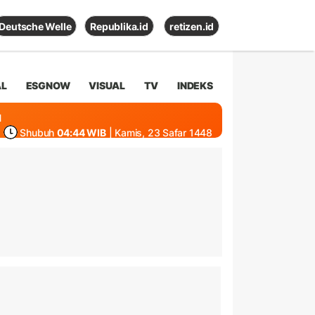
Deutsche Welle
Republika.id
retizen.id
AL
ESGNOW
VISUAL
TV
INDEKS
1
Shubuh
04:44 WIB
| Kamis, 23 Safar 1448