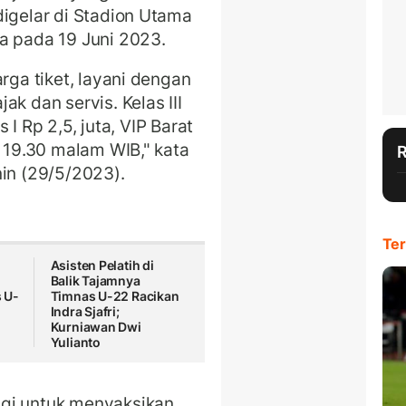
digelar di Stadion Utama
a pada 19 Juni 2023.
rga tiket, layani dengan
k dan servis. Kelas III
s I Rp 2,5, juta, VIP Barat
19.30 malam WIB," kata
nin (29/5/2023).
Ter
Asisten Pelatih di
Balik Tajamnya
 U-
Timnas U-22 Racikan
Indra Sjafri;
Kurniawan Dwi
Yulianto
ggi untuk menyaksikan