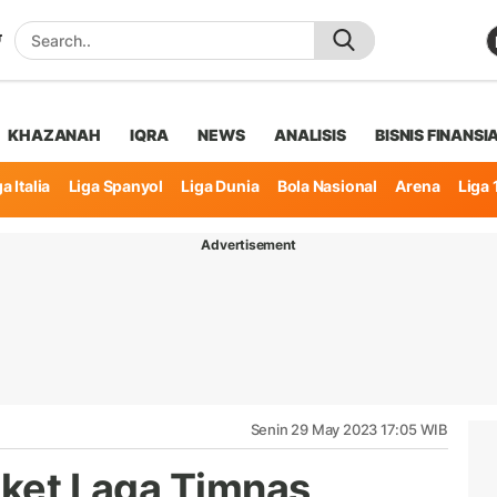
KHAZANAH
IQRA
NEWS
ANALISIS
BISNIS FINANSI
a Italia
Liga Spanyol
Liga Dunia
Bola Nasional
Arena
Liga 
Advertisement
Senin 29 May 2023 17:05 WIB
iket Laga Timnas