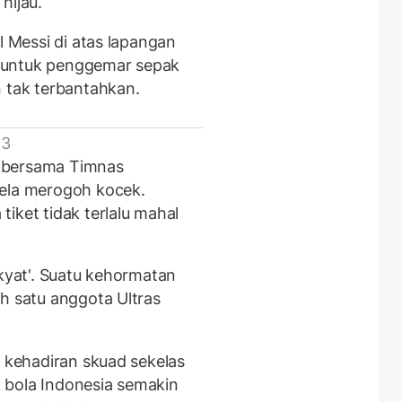
 hijau.
l Messi di atas lapangan
ur untuk penggemar sepak
n tak terbantahkan.
 3
si bersama Timnas
rela merogoh kocek.
iket tidak terlalu mahal
akyat'. Suatu kehormatan
h satu anggota Ultras
p kehadiran skuad sekelas
 bola Indonesia semakin