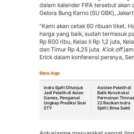
dalam kalender FIFA tersebut akan 
Gelora Bung Karno (SU GBK), Jakart
"Kami akan cetak 60 ribuan tiket. Ha
harga yang baik, sudah termasuk paja
Rp 600 ribu, Kelas II Rp 1,2 juta, Kela
dan Timur Rp 4,25 juta.
Kick off
jam 
Erick dalam konferensi persnya, Se
Baca Juga
Indra Sjafri Ditunjuk
Asisten Pelatih di
Jadi Pelatih di Asian
Balik Konstruksi
Games, Pengamat
Permainan Timnas
Ungkap Prediksi Soal
22 Racikan Indra
STY
Sjafri; Bima Sakti
Antusiasme masyarakat sangat tin