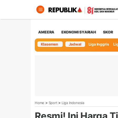
AMEERA
EKONOMI SYARIAH
SKOR
Klasemen
Jadwal
Liga Inggris
Lig
>
>
Home
Sport
Liga Indonesia
Resmi! Ini Harga T