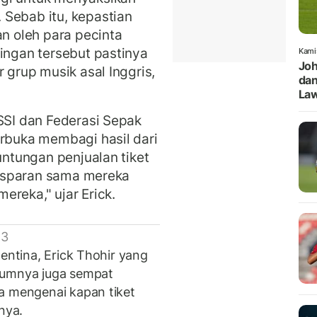
 Sebab itu, kepastian
an oleh para pecinta
dingan tersebut pastinya
Kami
Joh
 grup musik asal Inggris,
dan
Law
PSSI dan Federasi Sepak
erbuka membagi hasil dari
untungan penjualan tiket
ransparan sama mereka
ereka," ujar Erick.
 3
gentina, Erick Thohir yang
lumnya juga sempat
a mengenai kapan tiket
nya.