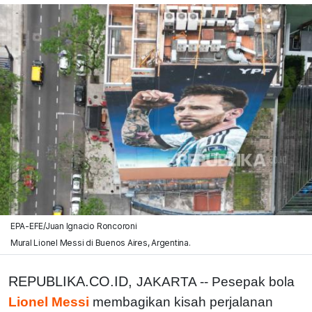
EPA-EFE/Juan Ignacio Roncoroni
Mural Lionel Messi di Buenos Aires, Argentina.
REPUBLIKA.CO.ID,
JAKARTA -- Pesepak bola
Lionel Messi
membagikan kisah perjalanan