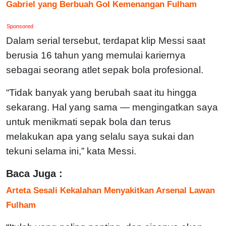
Gabriel yang Berbuah Gol Kemenangan Fulham
Sponsored
Dalam serial tersebut, terdapat klip Messi saat
berusia 16 tahun yang memulai kariernya
sebagai seorang atlet sepak bola profesional.
“Tidak banyak yang berubah saat itu hingga
sekarang. Hal yang sama — mengingatkan saya
untuk menikmati sepak bola dan terus
melakukan apa yang selalu saya sukai dan
tekuni selama ini,” kata Messi.
Baca Juga :
Arteta Sesali Kekalahan Menyakitkan Arsenal Lawan
Fulham