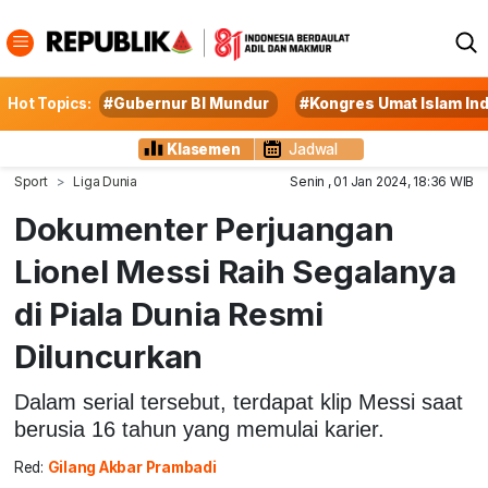
Hot Topics:
#Gubernur BI Mundur
#Kongres Umat Islam In
Klasemen
Jadwal
Sport
Liga Dunia
Senin , 01 Jan 2024, 18:36 WIB
Dokumenter Perjuangan
Lionel Messi Raih Segalanya
di Piala Dunia Resmi
Diluncurkan
Dalam serial tersebut, terdapat klip Messi saat
berusia 16 tahun yang memulai karier.
Red:
Gilang Akbar Prambadi