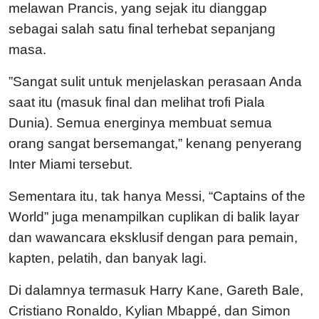
melawan Prancis, yang sejak itu dianggap
sebagai salah satu final terhebat sepanjang
masa.
”Sangat sulit untuk menjelaskan perasaan Anda
saat itu (masuk final dan melihat trofi Piala
Dunia). Semua energinya membuat semua
orang sangat bersemangat,” kenang penyerang
Inter Miami tersebut.
Sementara itu, tak hanya Messi, “Captains of the
World” juga menampilkan cuplikan di balik layar
dan wawancara eksklusif dengan para pemain,
kapten, pelatih, dan banyak lagi.
Di dalamnya termasuk Harry Kane, Gareth Bale,
Cristiano Ronaldo, Kylian Mbappé, dan Simon