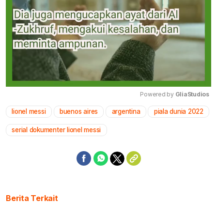
Powered by 
GliaStudios
lionel messi
buenos aires
argentina
piala dunia 2022
Mute
serial dokumenter lionel messi
Berita Terkait